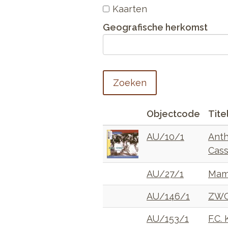
Kaarten
Geografische herkomst
Zoeken
Objectcode
Tite
AU/10/1
Anth
Cass
AU/27/1
Mamb
AU/146/1
ZWO-
AU/153/1
F.C.