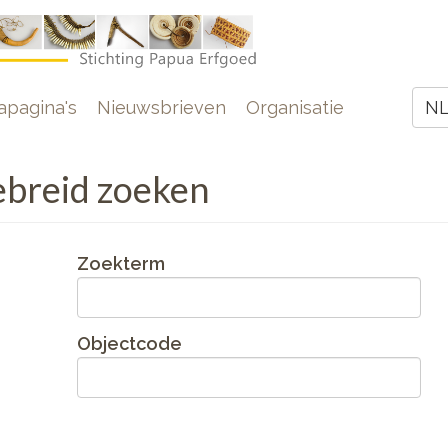
e
pagina's
Nieuwsbrieven
Organisatie
N
Z
gebreid zoeken
Zoekterm
Objectcode