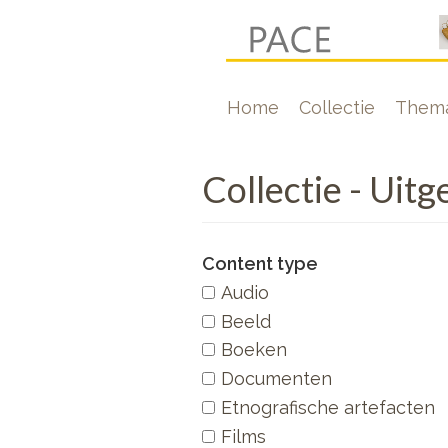
Overslaan
en
naar
Hoofdnavigati
Home
Collectie
Thema
de
inhoud
gaan
Collectie - Uit
Content type
Audio
Beeld
Boeken
Documenten
Etnografische artefacten
Films