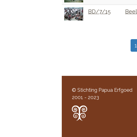
BD/7/15
Beel
Paginering
1
© Stichting Papua Erfgoed
2001 - 2023