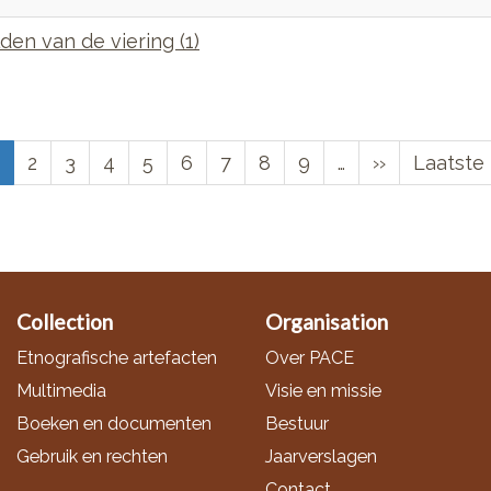
den van de viering (1)
Huidige
Page
2
Page
3
Page
4
Page
5
Page
6
Page
7
Page
8
Page
9
…
Volgende
››
Laatste
Laatste 
pagina
pagina
pagina
Collection
Organisation
Etnografische artefacten
Over PACE
Multimedia
Visie en missie
Boeken en documenten
Bestuur
Gebruik en rechten
Jaarverslagen
Contact