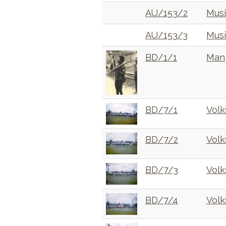
AU/153/2
Musi
AU/153/3
Musi
BD/1/1
Man,
BD/7/1
Volk
BD/7/2
Volk
BD/7/3
Volk
BD/7/4
Volk